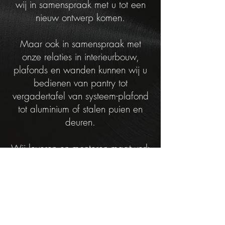
wij in samenspraak met u tot een
nieuw ontwerp komen.
Maar ook in samenspraak met
onze relaties in interieurbouw,
plafonds en wanden kunnen wij u
bedienen van pantry tot
vergadertafel van systeem-plafond
tot aluminium of stalen puien en
deuren.
Wij leveren en monteren maatwerk
voor constructies en interieurs voor
kantoren, horeca, winkels,
golfbanen, parken, tuinen,
woningen etc.