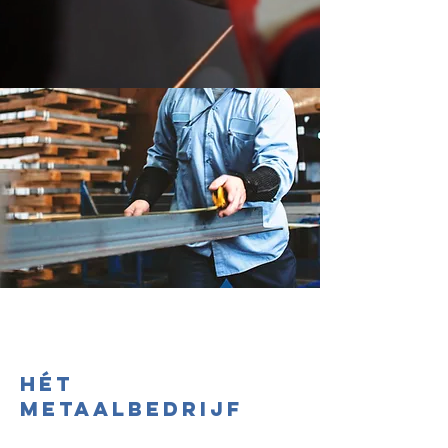
HéT
METAALBEDRIJF